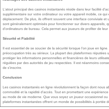
L'atout principal des casinos instantanés réside dans leur facilité d
supplémentaire sur votre ordinateur ou votre appareil mobile, ce qui 
déplacement. De plus, ils offrent souvent une interface conviviale et u
sont généralement optimisés pour fonctionner sur divers appareils, q
d'ordinateurs de bureau. Cela permet aux joueurs de profiter de leur 
Sécurité et Fiabilité
Il est essentiel de se soucier de la sécurité lorsque l'on joue en lign
préoccupation très au sérieux. La plupart des plateformes réputées 
protéger les informations personnelles et financières de leurs utilisat
régulées par des autorités de jeu respectées. Il est néanmoins conseill
de s'inscrire.
Conclusion
Les casinos instantanés en ligne révolutionnent la façon dont nous ab
commodité et la rapidité d'accès. Tout en promettant une expérience e
au mode de vie moderne. Que vous soyez un joueur occasionnel ou u
plateformes instantanées offrent un monde de possibilités à portée de