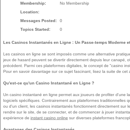
Membership:
No Membership
Location:
Messages Posted:
0
Topics Started:
0
Les Casinos Instantanés en Ligne : Un Passe-temps Moderne et
Les casinos en ligne se sont imposés comme une alternative pratiqu
jeux de hasard peuvent se divertir directement depuis leur canapé, of
précédent. Parmi ces plateformes digitales, le concept de "casino in
Pour en savoir davantage sur ce sujet fascinant, lisez la suite de cet a
Qu'est-ce qu'un Casino Instantané en Ligne ?
Un casino instantané en ligne permet aux joueurs de profiter d'une 
logiciels spécifiques. Contrairement aux plateformes traditionnelles qu
ou d'un client, les casinos instantanés fonctionnent directement sur le
rendre sur le site, de se connecter, et de commencer à jouer instan
expérience de
instant casino online
sur diverses plateformes franco
Avantages des Casinos Instantanés